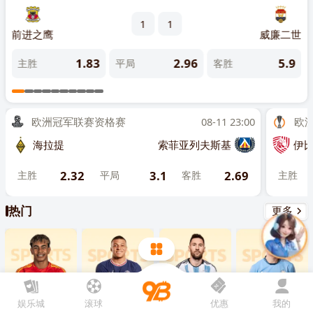
先点击
，再
“添加到主屏幕”
1
1
竞技
前进之鹰
威廉二世
吉马
9
1.83
2.96
5.9
主胜
平局
客胜
主
欧洲冠军联赛资格赛
08-11 23:00
欧洲联
海拉提
索菲亚列夫斯基
伊比利亚
2.32
3.1
2.69
主胜
平局
客胜
主胜
热门
更多
娱乐城
滚球
优惠
我的