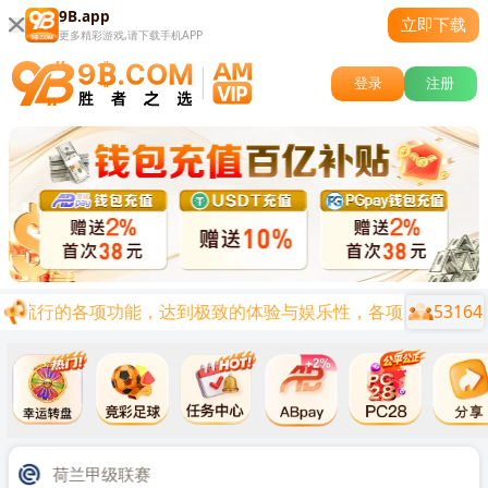
9B.app
立即下载
更多精彩游戏,请下载手机APP
登录
注册
53164
前流行的各项功能，达到极致的体验与娱乐性，各项福利陆续上线
关闭
时后
荷兰甲级联赛